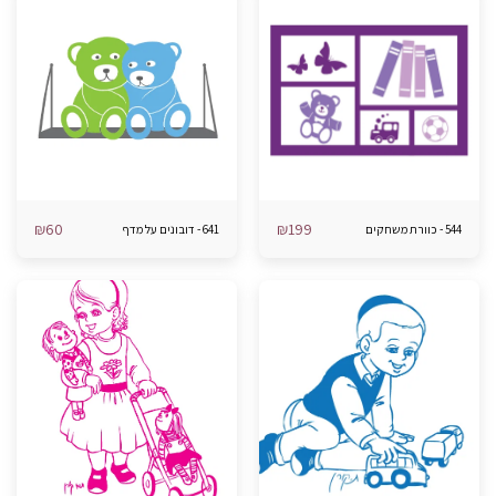
₪
60
₪
199
544 - כוורת משחקים
641 - דובונים על מדף