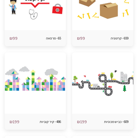
₪
99
₪
99
659 - קרטוניה
65 - מרפאה
₪
199
₪
199
609 - כביש מכוניות
486 - קיר קוביות