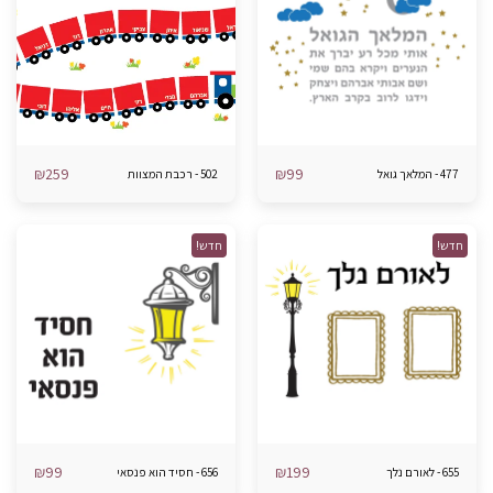
₪
259
₪
99
477 - המלאך גואל
502 - רכבת המצוות
חדש!
חדש!
₪
99
₪
199
655 - לאורם נלך
656 - חסיד הוא פנסאי