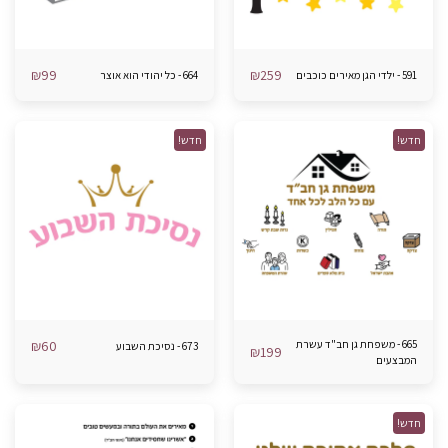
₪
99
₪
259
591 - ילדי הגן מאירים כוכבים
664 - כל יהודי הוא אוצר
חדש!
חדש!
665 - משפחת גן חב"ד עשרת
60
₪
673 - נסיכת השבוע
₪
199
המבצעים
חדש!