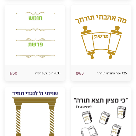
₪
60
₪
60
425 - מה אהבתי תורתך
636 - חומש / פרשה