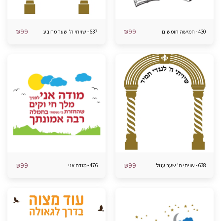
₪
99
₪
99
430 - חמישה חומשים
637 - שויתי ה' שער מרובע
₪
99
₪
99
638 - שויתי ה' שער עגול
476 - מודה אני