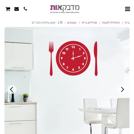
בית
התחילו לקנות
סטילינג ביתי
שעונים
239 - שעון צלחת וסכו"ם