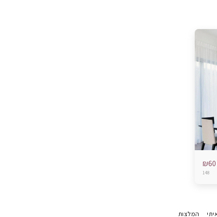
₪
60
148
יתי
המלצות