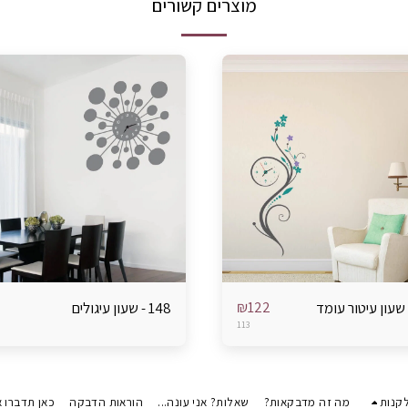
מוצרים קשורים
₪
122
148 - שעון עיגולים
113
קנות
מה זה מדבקאות?
שאלות? אני עונה...
הוראות הדבקה
כאן תדברו א