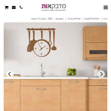
בית
התחילו לקנות
סטילינג ביתי
שעונים
168 - שעון כלי ששת