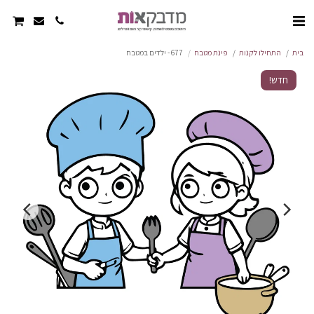
בית
התחילו לקנות
פינת מטבח
677 - ילדים במטבח
חדש!