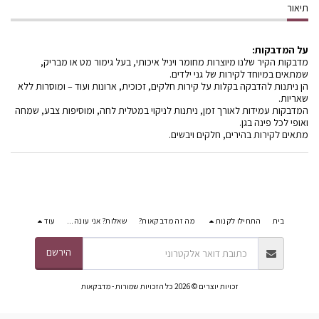
תיאור
על המדבקות:
מדבקות הקיר שלנו מיוצרות מחומר ויניל איכותי, בעל גימור מט או מבריק,
שמתאים במיוחד לקירות של גני ילדים.
הן ניתנות להדבקה בקלות על קירות חלקים, זכוכית, ארונות ועוד – ומוסרות ללא
שאריות.
המדבקות עמידות לאורך זמן, ניתנות לניקוי במטלית לחה, ומוסיפות צבע, שמחה
ואופי לכל פינה בגן.
מתאים לקירות בהירים, חלקים ויבשים.
בית
התחילו לקנות
מה זה מדבקאות?
שאלות? אני עונה...
עוד
הירשם
זכויות יוצרים © 2026 כל הזכויות שמורות -
מדבקאות