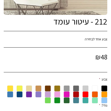
212 - עיטור עומד
צבע אחד לבחירה
₪
48
צבע:
*
גודל:
*