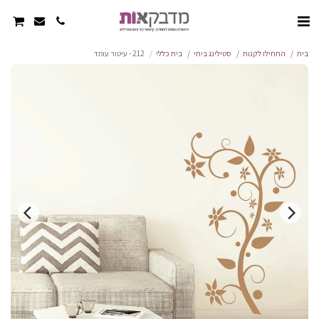
בית
התחילו לקנות
סטילינג ביתי
בית כללי
212 - עיטור עומד